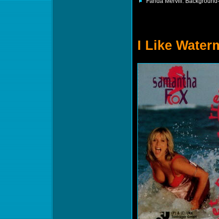
Farida Mervill: Backgroun
I Like Water