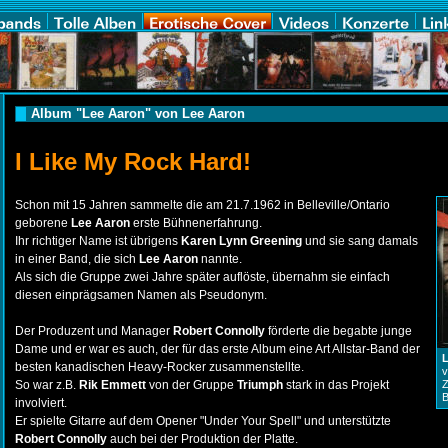
Album "Lee Aaron" von Lee Aaron
I Like My Rock Hard!
Schon mit 15 Jahren sammelte die am 21.7.1962 in Belleville/Ontario
geborene
Lee Aaron
erste Bühnenerfahrung.
Ihr richtiger Name ist übrigens
Karen Lynn Greening
und sie sang damals
in einer Band, die sich
Lee Aaron
nannte.
Als sich die Gruppe zwei Jahre später auflöste, übernahm sie einfach
diesen einprägsamen Namen als Pseudonym.
Der Produzent und Manager
Robert Connolly
förderte die begabte junge
Dame und er war es auch, der für das erste Album eine Art Allstar-Band der
besten kanadischen Heavy-Rocker zusammenstellte.
v
So war z.B.
Rik Emmett
von der Gruppe
Triumph
stark in das Projekt
Z
B
involviert.
Er spielte Gitarre auf dem Opener "Under Your Spell" und unterstützte
Robert Connolly
auch bei der Produktion der Platte.