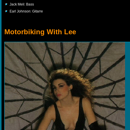
Jack Meli: Bass
Earl Johnson: Gitarre
Motorbiking With Lee