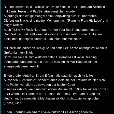
Bemerkenswert ist die wirklich kraftvolle Stimme der jungen
Lee Aaron
, die
mit
Janis Joplin
und
Pat Benatar
verglichen wurde.
Allerdings sind einige Mängel beim Songwriting nicht zu überhören.
Die besten Tracks sind meiner Meinung nach "Running From His Love" und
"Night Riders".
Auch "I Like My Rock Hard" und "Under Your Spell" sind annehmbar.
Der Rest der Titel reißt einen allerdings nicht unbedingt vom Hocker und
bietet dem geneigten Hardrock-Fan leider nur Mittelmaß.
Mit ihrem melodischen Heavy-Sound hatte
Lee Aaron
anfangs vor allem in
Großbritannien Erfolg.
So wurde sie z.B. zum weltbekannten Hardrock-Festival in Reading
eingeladen und begeisterte dort die Massen im Mai 1983 mit einem
energiegeladenen Auftritt.
Einen großen Anteil an ihrem Erfolg hatte natürlich auch ihr tolles
Aussehen. Nicht nur ich, sondern auch viele meiner Freunde kauften sich
ihre Platten vor allem auch wegen der heißen Cover.
In natura sah ich Lee dann zum ersten Mal am 23.5.1987 bei einem Konzert
in St.Wendel im Rahmen der "Human-Tour 1987". (Verdammt lang her)
Und ich muß sagen, die Bilder hatten wirklich nicht zuviel versprochen!
(Lechz, Gier)
Einen Eindruck von einem Live-Auftritt von
Lee Aaron
geben die