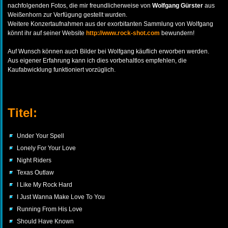
nachfolgenden Fotos, die mir freundlicherweise von
Wolfgang Gürster
aus
Weißenhorn zur Verfügung gestellt wurden.
Weitere Konzertaufnahmen aus der exorbitanten Sammlung von Wolfgang
könnt ihr auf seiner Website
http://www.rock-shot.com
bewundern!
Auf Wunsch können auch Bilder bei Wolfgang käuflich erworben werden.
Aus eigener Erfahrung kann ich dies vorbehaltlos empfehlen, die
Kaufabwicklung funktioniert vorzüglich.
Titel:
Under Your Spell
Lonely For Your Love
Night Riders
Texas Outlaw
I Like My Rock Hard
I Just Wanna Make Love To You
Running From His Love
Should Have Known