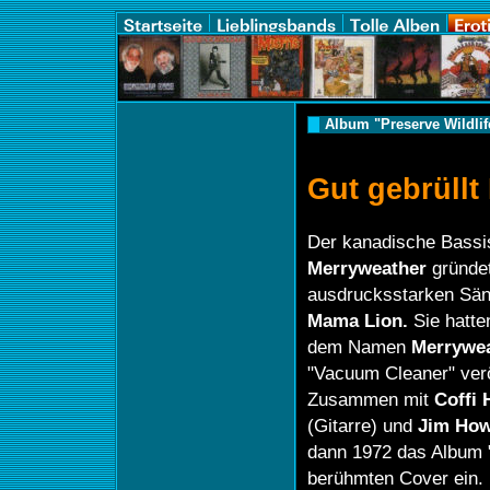
Album "Preserve Wildli
Gut gebrüllt
Der kanadische Bassi
Merryweather
gründe
ausdrucksstarken Sä
Mama Lion.
Sie hatte
dem Namen
Merrywea
"Vacuum Cleaner" veröf
Zusammen mit
Coffi 
(Gitarre) und
Jim Ho
dann 1972 das Album "
berühmten Cover ein.