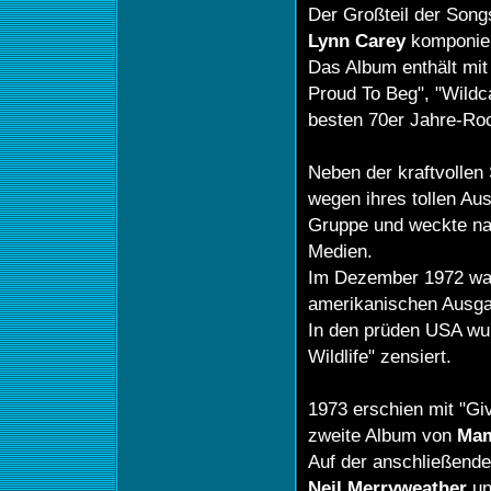
Der Großteil der Son
Lynn Carey
komponier
Das Album enthält mit 
Proud To Beg", "Wildca
besten 70er Jahre-Ro
Neben der kraftvolle
wegen ihres tollen Au
Gruppe und weckte nat
Medien.
Im Dezember 1972 war 
amerikanischen Ausg
In den prüden USA wu
Wildlife" zensiert.
1973 erschien mit "Giv
zweite Album von
Mam
Auf der anschließende
Neil
Merryweather
u