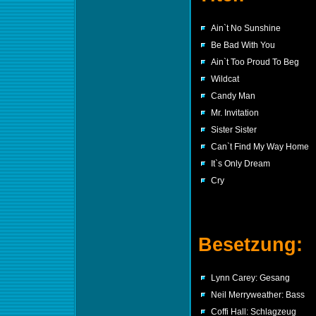
Ain`t No Sunshine
Be Bad With You
Ain`t Too Proud To Beg
Wildcat
Candy Man
Mr. Invitation
Sister Sister
Can`t Find My Way Home
It`s Only Dream
Cry
Besetzung:
Lynn Carey: Gesang
Neil Merryweather: Bass
Coffi Hall: Schlagzeug