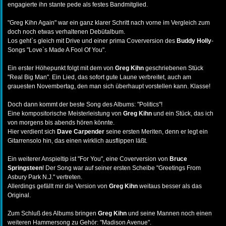
engagierte ihn stante pede als festes Bandmitglied.
"Greg Kihn Again" war ein ganz klarer Schritt nach vorne im Vergleich zum
doch noch etwas verhaltenen Debütalbum.
Los geht`s gleich mit Drive und einer prima Coverversion des
Buddy Holly
-
Songs "Love`s Made A Fool Of You".
Ein erster Höhepunkt folgt mit dem von
Greg Kihn
geschriebenen Stück
"Real Big Man". Ein Lied, das sofort gute Laune verbreitet, auch am
grauesten Novembertag, den man sich überhaupt vorstellen kann. Klasse!
Doch dann kommt der beste Song des Albums: "Politics"!
Eine kompositorische Meisterleistung von
Greg Kihn
und ein Stück, das ich
von morgens bis abends hören könnte.
Hier verdient sich
Dave Carpender
seine ersten Meriten, denn er legt ein
Gitarrensolo hin, das einen wirklich ausflippen läßt.
Ein weiterer Anspieltip ist "For You", eine Coverversion von
Bruce
Springsteen
! Der Song war auf seiner ersten Scheibe "Greetings From
Asbury Park N.J." vertreten.
Allerdings gefällt mir die Version von
Greg Kihn
weitaus besser als das
Original.
Zum Schluß des Albums bringen
Greg Kihn
und seine Mannen noch einen
weiteren Hammersong zu Gehör: "Madison Avenue".