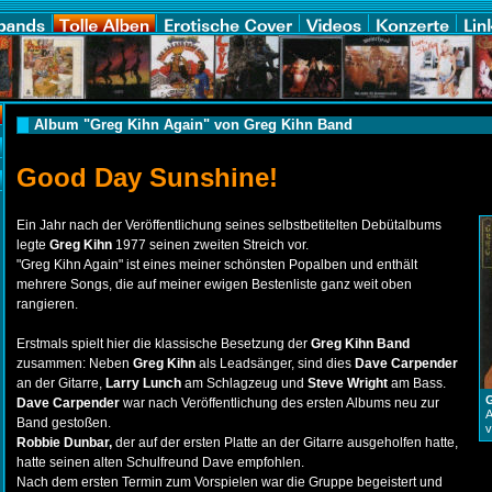
Album "Greg Kihn Again" von Greg Kihn Band
Good Day Sunshine!
Ein Jahr nach der Veröffentlichung seines selbstbetitelten Debütalbums
legte
Greg Kihn
1977 seinen zweiten Streich vor.
"Greg Kihn Again" ist eines meiner schönsten Popalben und enthält
mehrere Songs, die auf meiner ewigen Bestenliste ganz weit oben
rangieren.
Erstmals spielt hier die klassische Besetzung der
Greg Kihn
Band
zusammen: Neben
Greg Kihn
als Leadsänger, sind dies
Dave Carpender
an der Gitarre,
Larry Lunch
am Schlagzeug und
Steve Wright
am Bass.
Dave Carpender
war nach Veröffentlichung des ersten Albums neu zur
A
Band gestoßen.
v
Robbie Dunbar,
der auf der ersten Platte an der Gitarre ausgeholfen hatte,
hatte seinen alten Schulfreund Dave empfohlen.
Nach dem ersten Termin zum Vorspielen war die Gruppe begeistert und