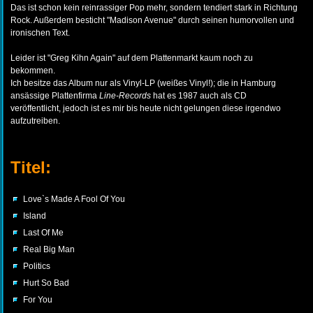
Das ist schon kein reinrassiger Pop mehr, sondern tendiert stark in Richtung
Rock. Außerdem besticht "Madison Avenue" durch seinen humorvollen und
ironischen Text.
Leider ist "Greg Kihn Again" auf dem Plattenmarkt kaum noch zu
bekommen.
Ich besitze das Album nur als Vinyl-LP (weißes Vinyl!); die in Hamburg
ansässige Plattenfirma
Line-Records
hat es 1987 auch als CD
veröffentlicht, jedoch ist es mir bis heute nicht gelungen diese irgendwo
aufzutreiben.
Titel:
Love`s Made A Fool Of You
Island
Last Of Me
Real Big Man
Politics
Hurt So Bad
For You