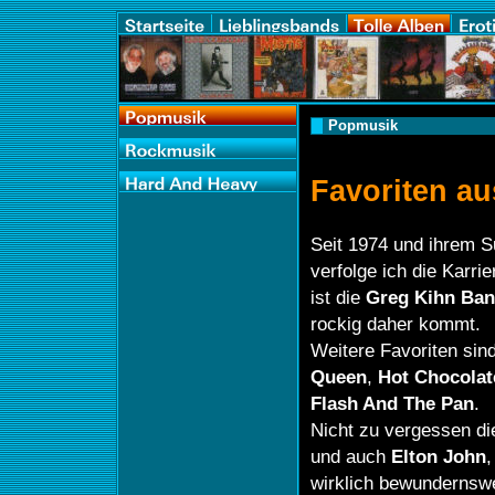
Popmusik
Favoriten a
Seit 1974 und ihrem 
verfolge ich die Karri
ist die
Greg Kihn Ba
rockig daher kommt.
Weitere Favoriten sin
Queen
,
Hot Chocolat
Flash And The Pan
.
Nicht zu vergessen d
und auch
Elton John
,
wirklich bewundernswer