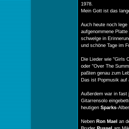
1978.
Mein Gott ist das lang
Auch heute noch lege 
aufgenommene Platte 
schwelge in Erinnerun
und schöne Tage im F
Die Lieder wie "Girls 
oder "Over The Summer
paßten genau zum Leb
Das ist Popmusik auf 
Außerdem war in fast 
Gitarrensolo eingebett
heutigen
Sparks
-Albe
Neben
Ron Mael
an d
Bruder
Russel
am Mikr