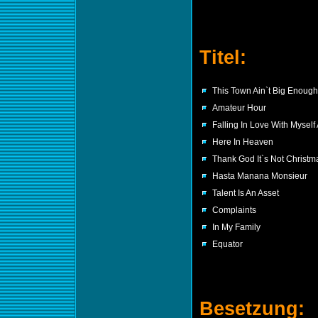
Titel:
This Town Ain`t Big Enough
Amateur Hour
Falling In Love With Myself
Here In Heaven
Thank God It`s Not Christm
Hasta Manana Monsieur
Talent Is An Asset
Complaints
In My Family
Equator
Besetzung: