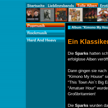
Album "Kimono My Hou
Ein Klassik
Die
Sparks
hatten sch
erfolglose Alben veröff
Dann gingen sie nach 
"Kimono My House" sc
"This Town Ain`t Big 
"Amatuer Hour" wurden
Großbritannien!
Die
Sparks
wurden da