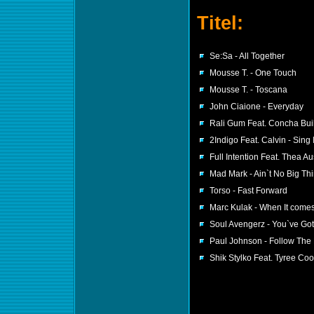
Titel:
Se:Sa - All Together
Mousse T. - One Touch
Mousse T. - Toscana
John Ciaione - Everyday
Rali Gum Feat. Concha Bu
2Indigo Feat. Calvin - Sing I
Full Intention Feat. Thea A
Mad Mark - Ain`t No Big Th
Torso - Fast Forward
Marc Kulak - When It comes
Soul Avengerz - You`ve Got
Paul Johnson - Follow The
Shik Stylko Feat. Tyree Co