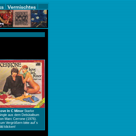
ove In C Minor
Starke
ingle aus dem Debütalbum
on Marc Cerrone (1976).
um Vergrößern bitte auf`s
ild klicken!