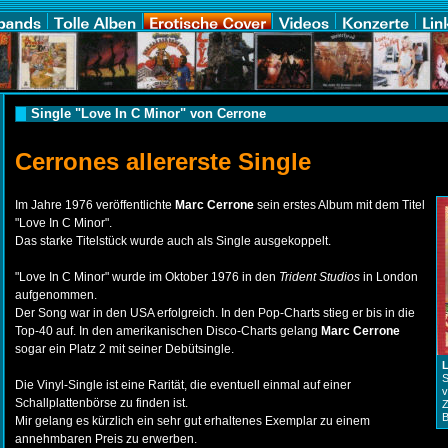
Single "Love In C Minor" von Cerrone
Cerrones allererste Single
Im Jahre 1976 veröffentlichte
Marc Cerrone
sein erstes Album mit dem Titel
"Love In C Minor".
Das starke Titelstück wurde auch als Single ausgekoppelt.
"Love In C Minor" wurde im Oktober 1976 in den
Trident
Studios
in London
aufgenommen.
Der Song war in den USA erfolgreich. In den Pop-Charts stieg er bis in die
Top-40 auf. In den amerikanischen Disco-Charts gelang
Marc Cerrone
sogar ein Platz 2 mit seiner Debütsingle.
L
S
Die Vinyl-Single ist eine Rarität, die eventuell einmal auf einer
v
Schallplattenbörse zu finden ist.
Z
B
Mir gelang es kürzlich ein sehr gut erhaltenes Exemplar zu einem
annehmbaren Preis zu erwerben.