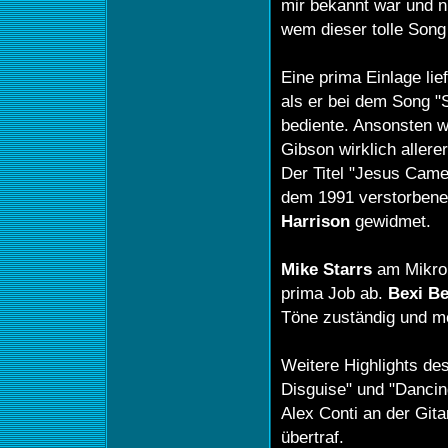
mir bekannt war und n
wem dieser tolle Song 
Eine prima Einlage li
als er bei dem Song 
bediente. Ansonsten wa
Gibson wirklich allere
Der Titel "Jesus Cam
dem 1991 verstorben
Harrison
gewidmet.
Mike Starrs
am Mikro l
prima Job ab.
Bexi B
Töne zuständig und me
Weitere Highlights des
Disguise" und "Dancin
Alex Conti an der Gita
übertraf.