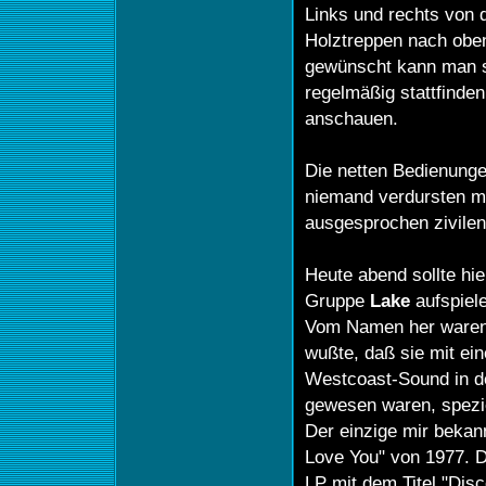
Links und rechts von 
Holztreppen nach oben 
gewünscht kann man si
regelmäßig stattfinde
anschauen.
Die netten Bedienung
niemand verdursten m
ausgesprochen zivilen
Heute abend sollte hie
Gruppe
Lake
aufspiel
Vom Namen her waren s
wußte, daß sie mit ei
Westcoast-Sound in de
gewesen waren, spezie
Der einzige mir bekan
Love You" von 1977. Di
LP mit dem Titel "Disc