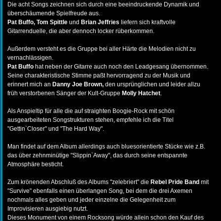
Die acht Songs zeichnen sich durch eine beeindruckende Dynamik und
überschäumende Spielfreude aus.
Pat Buffo, Tom Spittle
und
Brian Jeffries
liefern sich kraftvolle
Gitarrenduelle, die aber dennoch locker rüberkommen.
Außerdem versteht es die Gruppe bei aller Härte die Melodien nicht zu
vernachlässigen.
Pat Buffo
hat neben der Gitarre auch noch den Leadgesang übernommen.
Seine charakteristische Stimme paßt hervorragend zu der Musik und
erinnert mich an
Danny Joe Brown,
den ursprünglichen und leider allzu
früh verstorbenen Sänger der Kult-Gruppe
Molly Hatchet
.
Als Anspieltip für alle die auf straighten Boogie-Rock mit schön
ausgearbeiteten Songstrukturen stehen, empfehle ich die Titel
"Gettin`Closer" und "The Hard Way".
Man findet auf dem Album allerdings auch bluesorientierte Stücke wie z.B.
das über zehnminütige "Slippin`Away", das durch seine entspannte
Atmosphäre besticht.
Zum krönenden Abschluß des Albums "zelebriert" die
Rebel
Pride Band
mit
"Survive" ebenfalls einen überlangen Song, bei dem die drei Axemen
nochmals alles geben und jeder einzelne die Gelegenheit zum
Improvisieren ausgiebig nutzt.
Dieses Monument von einem Rocksong würde allein schon den Kauf des