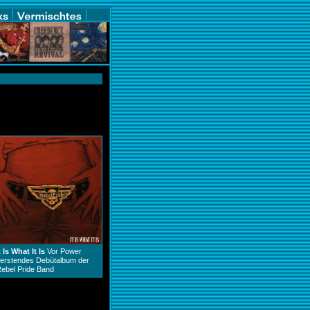
t Is What It Is
Vor Power
erstendes Debütalbum der
ebel Pride Band