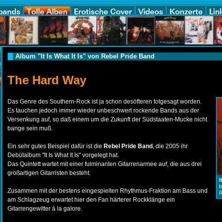
Album "It Is What It Is" von Rebel Pride Band
The Hard Way
Das Genre des Southern-Rock ist ja schon desöfteren totgesagt worden.
Es tauchen jedoch immer wieder unbeschwert rockende Bands aus der
Versenkung auf, so daß einem um die Zukunft der Südstaaten-Mucke nicht
bange sein muß.
Ein sehr gutes Beispiel dafür ist die
Rebel Pride Band
, die 2005 ihr
Debütalbum "It Is What It Is" vorgelegt hat.
Das Quintett wartet mit einer fulminanten Gitarrenarmee auf, die aus drei
großartigen Gitarristen besteht.
I
b
Zusammen mit der bestens eingespielten Rhythmus-Fraktion am Bass und
R
am Schlagzeug erwartet hier den Fan härterer Rockklänge ein
Gitarrengewitter à la galore.