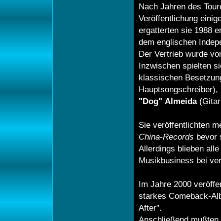
Nach Jahren des Tour
Veröffentlichung einige
ergatterten sie 1988 e
dem englischen Indep
Der Vertrieb wurde v
Inzwischen spielten si
klassischen Besetzun
Hauptsongschreiber),
"Dog"
Almeida
(Gitar
Sie veröffentlichten m
China-Records
bevor s
Allerdings blieben all
Musikbusiness bei ver
Im Jahre 2000 veröffe
starkes Comeback-Alb
After".
Anschließend mußten 