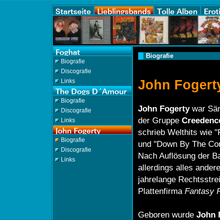
Biografie
Biografie
Discografie
John Fogert
Links
Biografie
John Fogerty
war Sän
Discografie
der Gruppe
Creedence
Links
schrieb Welthits wie 
Biografie
und "Down By The Cor
Discografie
Nach Auflösung der Ba
Links
allerdings alles ander
jahrelange Rechtsstrei
Plattenfirma
Fantasy 
Geboren wurde
John 