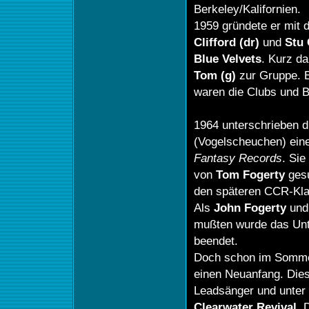
Berkeley/Kalifornien.
1959 gründete er mit 
Clifford (dr)
und
Stu 
Blue Velvets
. Kurz da
Tom (g)
zur Gruppe. E
waren die Clubs und B
1964 unterschrieben d
(Vogelscheuchen) eine
Fantasy
Records
. Sie
von
Tom Fogerty
gesu
den späteren CCR-Kla
Als
John Fogerty
un
mußten wurde das U
beendet.
Doch schon im Sommer
einen Neuanfang. Die
Leadsänger und unte
Clearwater Revival
. 