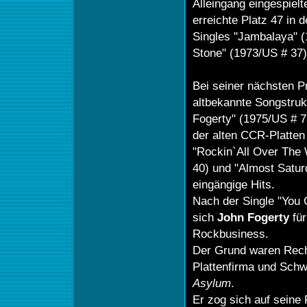
Alleingang eingespiel
erreichte Platz 47 in 
Singles "Jambalaya" (
Stone" (1973/US # 37)
Bei seiner nächsten Pr
altbekannte Songstru
Fogerty" (1975/US # 
der alten CCR-Platten 
"Rockin`All Over The
40) und "Almost Satur
eingängige Hits.
Nach der Single "You 
sich
John Fogerty
für
Rockbusiness.
Der Grund waren Rechts
Plattenfirma und Schw
Asylum
.
Er zog sich auf seine