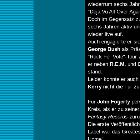
wiederrum sechs Jahre
"Deja Vu All Over Agai
Doch im Gegensatz zu 
sechs Jahren aktiv un
wieder live auf.
Auch engagierte er si
George
Bush
als Prä
"Rock For Vote"-Tour
er neben
R.E.M.
und
stand.
Leider konnte er auch
Kerry
nicht die Tür z
Für
John Fogerty
pers
Kreis, als er zu seine
Fantasy Records
zurü
Die erste Veröffentlic
Label war das Greate
Home".