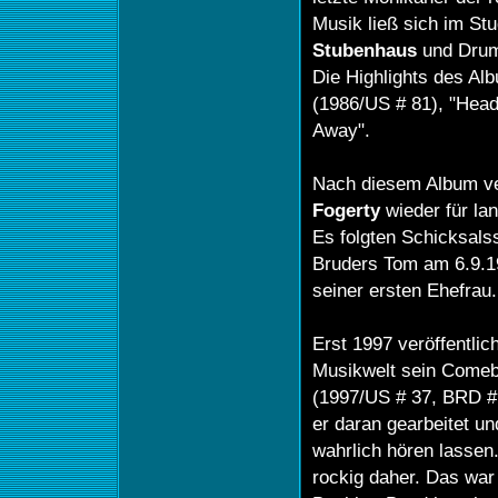
Musik ließ sich im St
Stubenhaus
und Dru
Die Highlights des A
(1986/US # 81), "Headl
Away".
Nach diesem Album v
Fogerty
wieder für la
Es folgten Schicksals
Bruders Tom am 6.9.1
seiner ersten Ehefrau.
Erst 1997 veröffentlic
Musikwelt sein Come
(1997/US # 37, BRD # 
er daran gearbeitet u
wahrlich hören lassen
rockig daher. Das war 